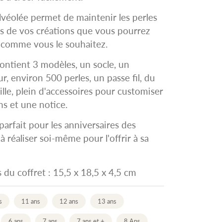
lvéolée permet de maintenir les perles
rs de vos créations que vous pourrez
 comme vous le souhaitez.
contient 3 modèles, un socle, un
r, environ 500 perles, un passe fil, du
uille, plein d'accessoires pour customiser
ns et une notice.
arfait pour les anniversaires des
à réaliser soi-même pour l'offrir à sa
du coffret : 15,5 x 18,5 x 4,5 cm
s
11 ans
12 ans
13 ans
6 ans
7 ans
7 ans et +
8 Ans