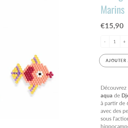
Marins
e de chambre - Blooming Day
toys Pirates et Chevaliers
e de chambre - Portofino
y
€15,90
ETS DE BAIN
I MAL AUX DENTS !
hes sucettes
-
+
ux de dentition
AJOUTER 
Découvrez l
aqua
de
Dj
à partir de
avec des pe
sous l'acti
hippocampe 