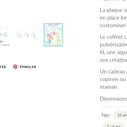
La plaque a
en place lo
customiser
Le coffret 
pulvérisateu
fil, une aig
vos créatio
TER
ÉPINGLER
Un cadeau p
copines ou 
maman.
Dimensions 
Tags:
10 an
3 - 6 ans