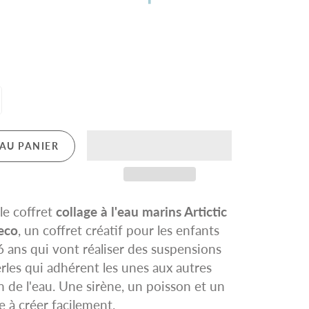
BIJOUX
Déguisements
Premiers apprentissages ( couleurs, les
chiffres, les lettres)
Mascaras Cheveux
Sciences et découvertes
AU PANIER
e coffret
collage à l'eau marins Artictic
eco
, un coffret créatif pour les enfants
 6 ans qui vont réaliser des suspensions
rles qui adhérent les unes aux autres
on de l'eau. Une sirène, un poisson et un
à créer facilement.