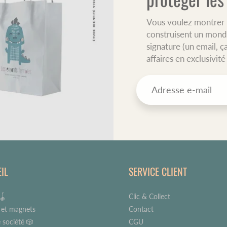
Vous voulez montrer l
construisent un mond
signature (un email, ç
affaires en exclusivit
IL
SERVICE CLIENT
🪀
Clic & Collect
 et magnets
Contact
 société 🎲
CGU