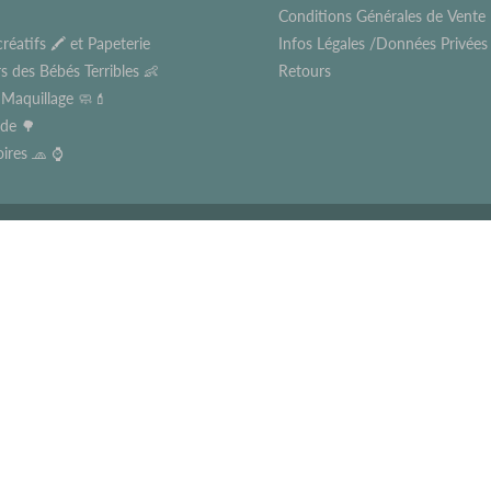
Conditions Générales de Vente
créatifs 🖍 et Papeterie
Infos Légales /Données Privée
rs des Bébés Terribles 👶
Retours
 Maquillage 🧼💄
ade 🌳
ires 🧢 ⌚️
 par Shopify