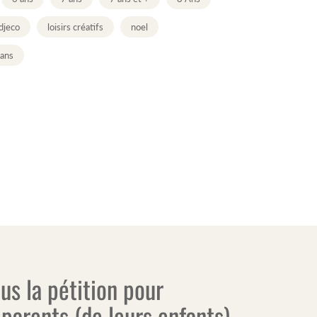
djeco
loisirs créatifs
noel
 ans
us la pétition pour
 parents (de leurs enfants)