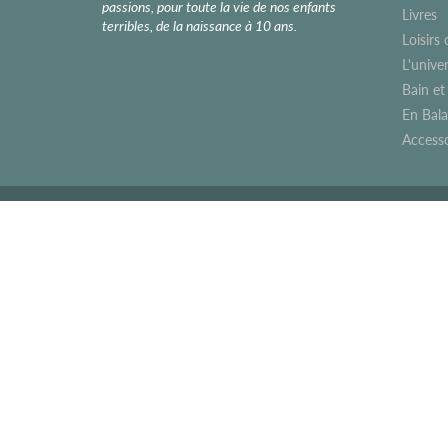
passions, pour toute la vie de nos enfants
Livres
terribles, de la naissance à 10 ans.
Loisirs 
L'unive
Bain et
En Bal
Accesso
© 2026
LeT Les enfants Terribles
|
Commerce électronique propulsé